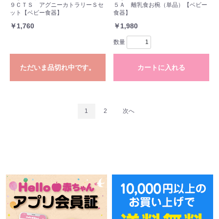
９ＣＴＳ アグニーカトラリーＳセ
５Ａ 離乳食お椀（単品）【ベビー
ット【ベビー食器】
食器】
￥1,760
￥1,980
数量
ただいま品切れ中です。
カートに入れる
1
2
次へ