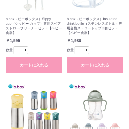
b.box（ビーボックス）Sippy
b.box（ビーボックス）Insulated
cup（シッピー カップ）専用スペア
drink bottle（ステンレスボトル）専
ストロー/クリーナーセット【ベビー
用交換ストロートップ 2個セット
食器】
【ベビー食器】
￥1,595
￥1,980
数量
数量
カートに入れる
カートに入れる
お買い物を続ける
カートへ進む