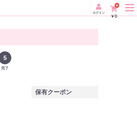
0
ログイン
￥0
5
完了
保有クーポン