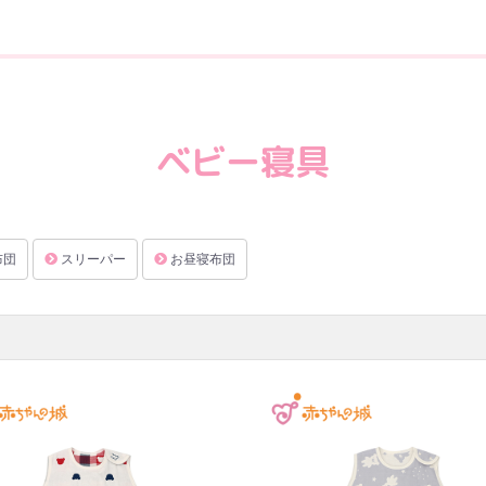
ベビー寝具
布団
スリーパー
お昼寝布団