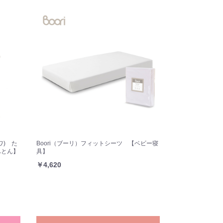
モワ) た
Boori（ブーリ）フィットシーツ 【ベビー寝
ふとん】
具】
￥4,620