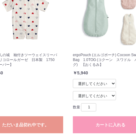
んの城 袖付きツーウェイスリーパ
ergoPouch (エルゴポーチ) Cocoon Sw
リコロールガーゼ 日本製 1750
Bag 1.0TOG (コクーン スワドル
ーパー】
グ) 【おくるみ】
50
￥5,940
数量
ただいま品切れ中です。
カートに入れる