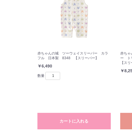
赤ちゃんの城 ツーウェイスリーパー カラ
赤ちゃ
フル 日本製 8348 【スリーパー】
ー ト
【スリ
￥6,490
￥8,2
数量
カートに入れる