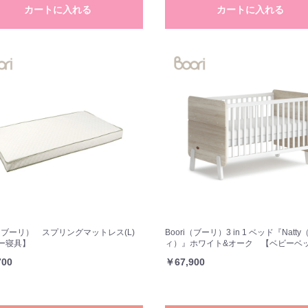
カートに入れる
カートに入れる
お買い物を続ける
カートへ進む
ri（ブーリ） スプリングマットレス(L)
Boori（ブーリ）3 in 1 ベッド『Natt
ー寝具】
ィ）』ホワイト&オーク 【ベビーベ
700
￥67,900