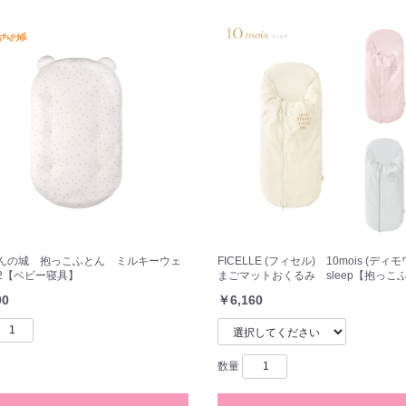
んの城 抱っこふとん ミルキーウェ
FICELLE (フィセル) 10mois (ディ
62【ベビー寝具】
まごマットおくるみ sleep【抱っこ
90
￥6,160
数量