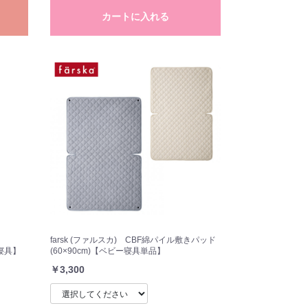
カートに入れる
farsk (ファルスカ) CBF綿パイル敷きパッド
ー寝具】
(60×90cm)【ベビー寝具単品】
￥3,300