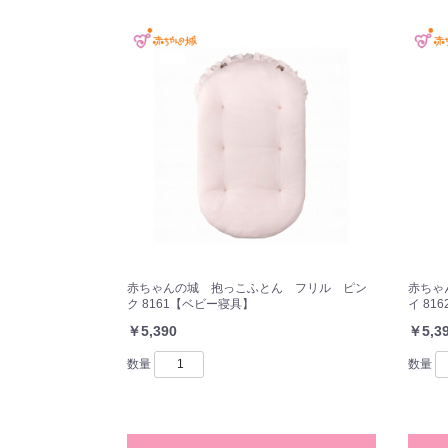
赤ちゃんの城 抱っこふとん フリル ピン
赤ちゃ
ク 8161【ベビー寝具】
イ 81
￥5,390
￥5,3
数量
数量