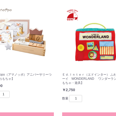
noppo（アマノッポ）アニバーサリーつ
Ｅｄ.Ｉｎｔｅｒ（エドインター） ふ
おもちゃ】
ーイ WONDERLAND ワンダーラ
もちゃ・遊具】
90
￥2,750
数量