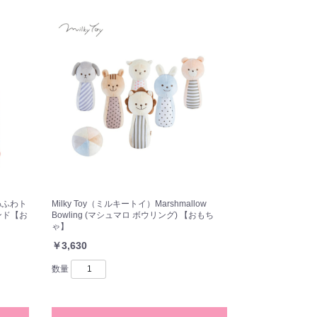
わふわト
Milky Toy（ミルキートイ）Marshmallow
ンド【お
Bowling (マシュマロ ボウリング) 【おもち
ゃ】
￥3,630
数量