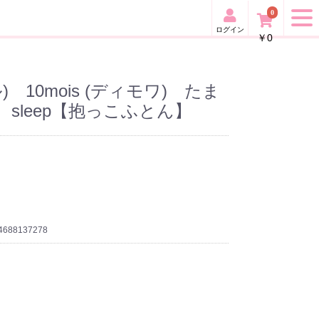
0
ログイン
￥0
ル) 10mois (ディモワ) たま
sleep【抱っこふとん】
4688137278