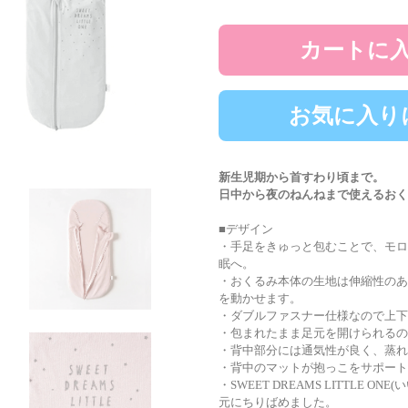
カートに
お気に入り
新生児期から首すわり頃まで。
日中から夜のねんねまで使えるおく
■デザイン
・手足をきゅっと包むことで、モロ
眠へ。
・おくるみ本体の生地は伸縮性のあ
を動かせます。
・ダブルファスナー仕様なので上下
・包まれたまま足元を開けられるの
・背中部分には通気性が良く、蒸れ
・背中のマットが抱っこをサポート
・SWEET DREAMS LITTLE
元にちりばめました。