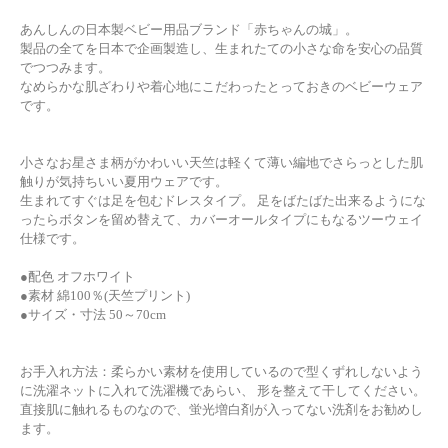
あんしんの日本製ベビー用品ブランド「赤ちゃんの城」。
製品の全てを日本で企画製造し、生まれたての小さな命を安心の品質
でつつみます。
なめらかな肌ざわりや着心地にこだわったとっておきのベビーウェア
です。
小さなお星さま柄がかわいい天竺は軽くて薄い編地でさらっとした肌
触りが気持ちいい夏用ウェアです。
生まれてすぐは足を包むドレスタイプ。 足をばたばた出来るようにな
ったらボタンを留め替えて、カバーオールタイプにもなるツーウェイ
仕様です。
●配色 オフホワイト
●素材 綿100％(天竺プリント)
●サイズ・寸法 50～70cm
お手入れ方法：柔らかい素材を使用しているので型くずれしないよう
に洗濯ネットに入れて洗濯機であらい、 形を整えて干してください。
直接肌に触れるものなので、蛍光増白剤が入ってない洗剤をお勧めし
ます。