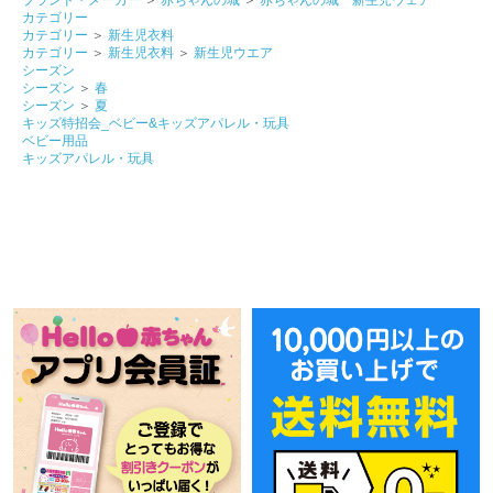
カテゴリー
カテゴリー
＞
新生児衣料
カテゴリー
＞
新生児衣料
＞
新生児ウエア
シーズン
シーズン
＞
春
シーズン
＞
夏
キッズ特招会_ベビー&キッズアパレル・玩具
ベビー用品
キッズアパレル・玩具