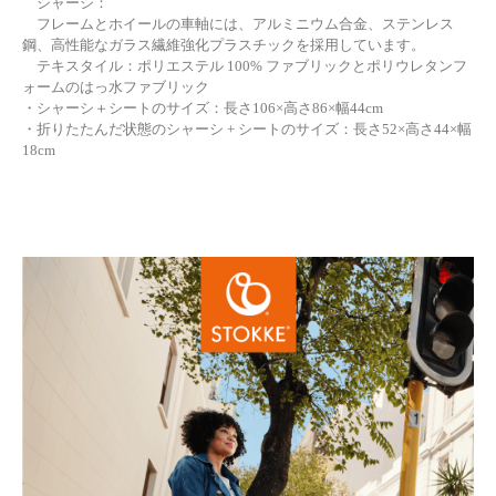
シャーシ：
フレームとホイールの車軸には、アルミニウム合金、ステンレス
鋼、高性能なガラス繊維強化プラスチックを採用しています。
テキスタイル：ポリエステル 100% ファブリックとポリウレタンフ
ォームのはっ水ファブリック
・シャーシ＋シートのサイズ：長さ106×高さ86×幅44cm
・折りたたんだ状態のシャーシ + シートのサイズ：長さ52×高さ44×幅
18cm