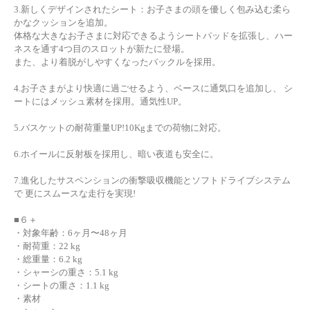
3.新しくデザインされたシート：お子さまの頭を優しく包み込む柔ら
かなクッションを追加。
体格な大きなお子さまに対応できるようシートパッドを拡張し、ハー
ネスを通す4つ目のスロットが新たに登場。
また、より着脱がしやすくなったバックルを採用。
4.お子さまがより快適に過ごせるよう、ベースに通気口を追加し、 シ
ートにはメッシュ素材を採用。通気性UP。
5.バスケットの耐荷重量UP!10Kgまでの荷物に対応。
6.ホイールに反射板を採用し、暗い夜道も安全に。
7.進化したサスペンションの衝撃吸収機能とソフトドライブシステム
で 更にスムースな走行を実現!
■６＋
・対象年齢：6ヶ月〜48ヶ月
・耐荷重：22 kg
・総重量：6.2 kg
・シャーシの重さ：5.1 kg
・シートの重さ：1.1 kg
・素材